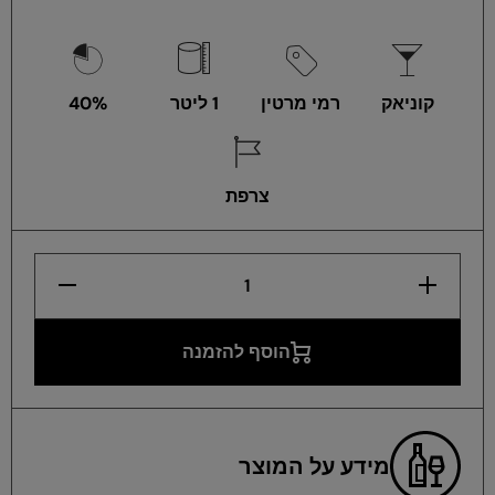
קוניאק
רמי מרטין
1 ליטר
40%
צרפת
הגדלת
הפחתת
כמות
כמות
לרמי
לרמי
מרטין
מרטין
וי.אס.או.פי
וי.אס.או.פי
הוסף להזמנה
1 ליטר
1 ליטר
מידע על המוצר