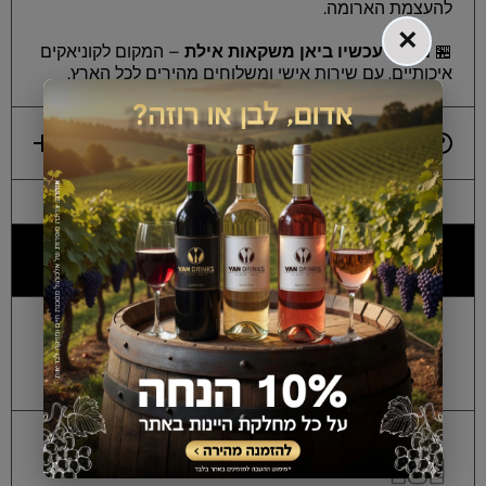
להעצמת הארומה.
×
🏪
נמצא עכשיו ביאן משקאות אילת
– המקום לקוניאקים
איכותיים, עם שירות אישי ומשלוחים מהירים לכל הארץ.
משלוחים והובלה
למה כולם מעדיפים אותנו?
אלכוהול מקורי ללא
חשש לזיופים
, מאושר על
ידי מכון התקנים הישראלי!
החזר כספי מלא
על הבקבוקים הסגורים
שנותרו לכם! *בכפוף לתנאי החנות.