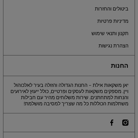
ביטולים והחזרות
מדיניות פרטיות
תקנון ותנאי שימוש
הצהרת נגישות
החנות
יאן משקאות אילת - החנות הגדולה והזולה בעיר לאלכוהול
ויין. מספקים משקאות לעסקים ופרטיים, כולל ייעוץ לאירועים
והנחות למתחתנים. שירות משלוחים מהיר עם חבילות
משתלמות הכוללות כל מה שצריך למסיבה מושלמת!
he
instagramcom/yan
ilfacebookcom/yaneilat