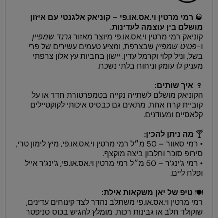
🥃
רמי מרטין וי.אס.או.פי – קוניאק אלגנטי עם איזון
מושלם בין עוצמה לעדינות.
קוניאק רמי מרטין וי.אס.או.פי מיוצר מאזור
גרנד שמפיין
ו-
פטיט שמפיין
שבצרפת, ומציע טעמים עשירים של פרי
בשל, וניל קלוי וקרמל עדין. יישון בחביות עץ אלון צרפתי
מעניק לו עומק וניחוח בלתי נשכח.
🍷
איך שותים:
הקוניאק מושלם לשתייה נקייה בטמפרטורת חדר או על
קוביית קרח אחת. מתאים גם כבסיס איכותי לקוקטיילים
קלאסיים ומעודנים.
🍸
מה ניתן להכין:
• רמי סאוור – 50 מ״ל רמי מרטין וי.אס.או.פי, מיץ לימון טרי,
סירופ סוכר וחלבון ביצה מוקצף.
• רמי ג’ינג’ר – 50 מ״ל רמי מרטין וי.אס.או.פי, ג’ינג’ר אייל
ופלח ליים.
🍽️
טיפ של יאן משקאות אילת:
רמי מרטין וי.אס.או.פי משתלב נהדר לצד קינוחים עדינים,
שוקולד חלב או גבינות רכות. מומלץ להגיש בכוס סניפטר