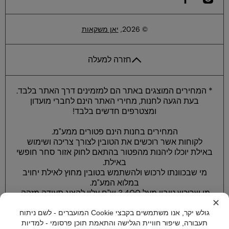
ilfacebookcom/yaneilat
© 2026,
יאן משקאות
חזרה למעלה
* המחירים המוצגים באתר הם למזמינים דרך האתר בלבד.
בעת הגעה לחנות, מחירי האתר הינם לחברי מועדון
ומצטרפים חדשים בלבד!
המחירים בחנות הינם פטורים ממע"מ.
לקוחות אשר רוכשים את הטובין לצורך צריכה ושימוש
באילת יוכלו ליהנות מהפטור בהתאם לחוק אזור סחר חופשי
באילת.
מי שבכוונתו לרכוש ולהשתמש בטובין מחוץ לאילת יחויב
במלוא המע"מ.
מי שרוכש טובין מעל 3,400 ש"ח עליו להציג תעודה מזהה.
✕
כל הזכויות שמורות © יאן משקאות בע”מ
גולש יקר, אנו משתמשים בקבצי Cookie המועברים - לשם ניתוח
* התמונות להמחשה בלבד
תעבורה, שיפור חוויית הגלישה והתאמת תוכן פרסומי - למדיות