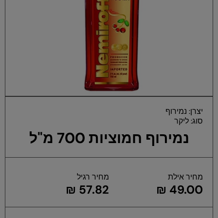
פתיחת
פת
מדיה 1
יצרן:
נמירוף
במודל
במ
סוג:
ליקר
נמירוף חמוציות 700 מ"ל
מחיר אילת
מחיר רגיל
57.82 ₪
49.00 ₪