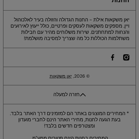
החנות
יאן משקאות אילת - החנות הגדולה והזולה בעיר לאלכוהול
ויין. מספקים משקאות לעסקים ופרטיים, כולל ייעוץ לאירועים
והנחות למתחתנים. שירות משלוחים מהיר עם חבילות
משתלמות הכוללות כל מה שצריך למסיבה מושלמת!
he
instagramcom/yan
ilfacebookcom/yaneilat
© 2026,
יאן משקאות
חזרה למעלה
* המחירים המוצגים באתר הם למזמינים דרך האתר בלבד.
בעת הגעה לחנות, מחירי האתר הינם לחברי מועדון
ומצטרפים חדשים בלבד!
המחירים בחנות הינם פטורים ממע"מ.