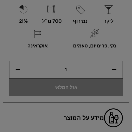
ליקר
נמירוף
700 מ״ל
21%
נקי, פרימיום, טעמים
אוקראינה
הגדלת
הפחתת
כמות
כמות
לנמירוף
לנמירוף
חמוציות
חמוציות
700
700
אזל המלאי
מ&quot;ל
מ&quot;ל
מידע על המוצר