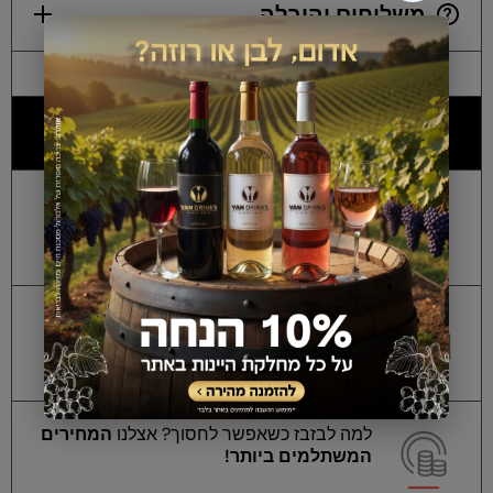
משלוחים והובלה
למה כולם מעדיפים אותנו?
אלכוהול מקורי ללא
חשש לזיופים
, מאושר על
ידי מכון התקנים הישראלי!
החזר כספי מלא
על הבקבוקים הסגורים
שנותרו לכם! *בכפוף לתנאי החנות.
למה לבזבז כשאפשר לחסוך? אצלנו
המחירים
המשתלמים ביותר!