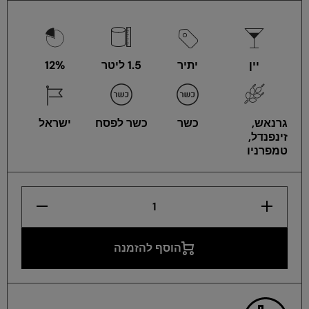
יין
יתיר
1.5 ליטר
12%
גרנאש,
כשר
כשר לפסח
ישראל
זינפנדל,
טמפרניו
הגדלת
הפחתת
כמות
כמות
לדרום
לדרום
רוזה
רוזה
מגנום
מגנום
הוסף להזמנה
1.5
1.5
ליטר
ליטר