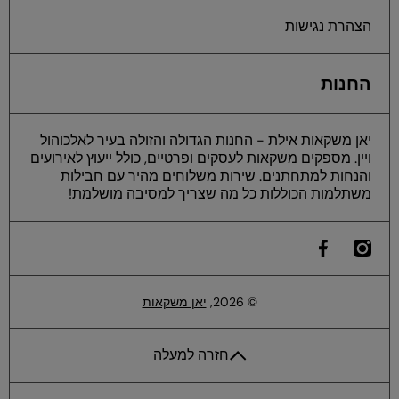
הצהרת נגישות
החנות
יאן משקאות אילת - החנות הגדולה והזולה בעיר לאלכוהול
ויין. מספקים משקאות לעסקים ופרטיים, כולל ייעוץ לאירועים
והנחות למתחתנים. שירות משלוחים מהיר עם חבילות
משתלמות הכוללות כל מה שצריך למסיבה מושלמת!
he
instagramcom/yan
ilfacebookcom/yaneilat
© 2026,
יאן משקאות
חזרה למעלה