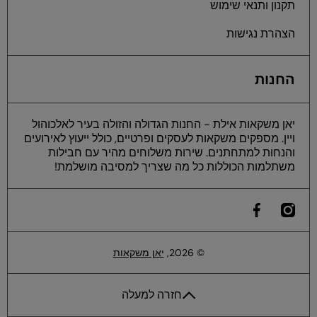
תקנון ותנאי שימוש
הצהרת נגישות
החנות
יאן משקאות אילת - החנות הגדולה והזולה בעיר לאלכוהול
ויין. מספקים משקאות לעסקים ופרטיים, כולל ייעוץ לאירועים
והנחות למתחתנים. שירות משלוחים מהיר עם חבילות
משתלמות הכוללות כל מה שצריך למסיבה מושלמת!
he
instagramcom/yan
ilfacebookcom/yaneilat
© 2026,
יאן משקאות
חזרה למעלה