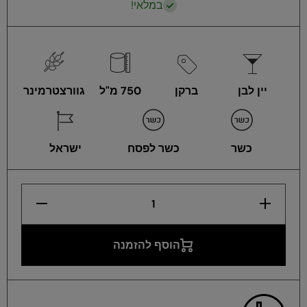
במלאי!
יין לבן
ברקן
750 מ"ל
גוורצטרמינר
כשר
כשר לפסח
ישראל
הגדלת
הפחתת
כמות לברקן
כמות לברקן
גוורצטרמינר
גוורצטרמינר
מהדורת
מהדורת
זהב 750
זהב 750
הוסף להזמנה
מ&quot;ל
מ&quot;ל