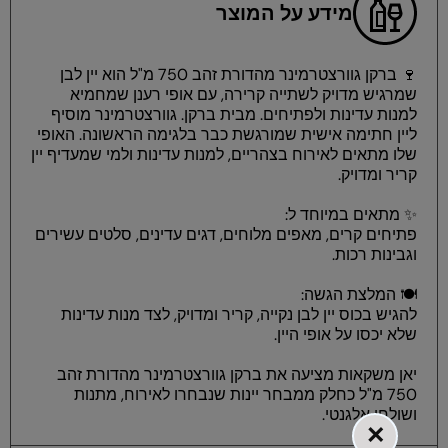
מידע על המוצר
🍷 ברקן גוורצטרמינר מהדורת זהב 750 מ"ל הוא יין לבן
שמרגיש מדויק לשתייה קרירה, עם אופי רענן שמחמיא
למנות עדינות ולפתיחים. מבית ברקן. גוורצטרמינר מוסיף
ליין חתימה אישית שמורגשת כבר בלגימה הראשונה. האופי
שלו מתאים לאירוח בצהריים, למנות עדינות ולמי שמעדיף יין
קריר ומדויק.
✨ מתאים במיוחד ל:
פתיחים קרים, מאפים מלוחים, דגים עדינים, סלטים עשירים
וגבינות רכות.
🍽️ המלצת הגשה:
להגיש בכוס יין לבן נקייה, קריר ומדויק, לצד מנות עדינות
שלא יכסו על אופי היין.
יאן משקאות מציעה את ברקן גוורצטרמינר מהדורת זהב
750 מ"ל כחלק ממבחר יינות שנבחרו לאירוח, מתנות
ושולחן אלגנטי.
×