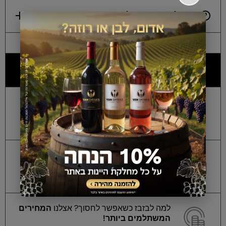
משלוחים והובלה
למה כולם מעדיפים אותנו?
אלכוהול מקורי ללא
חשש לזיופים
, מאושר על
ידי מכון התקנים הישראלי!
החזר כספי מלא
על הבקבוקים הסגורים
שנותרו לכם! *בכפוף לתנאי החנות.
למה לבזבז כשאפשר לחסוך? אצלנו
המחירים
המשתלמים ביותר!