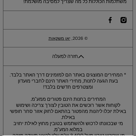
משתלמות הכוללות כל מה שצריך למסיבה מושלמת!
he
instagramcom/yan
ilfacebookcom/yaneilat
© 2026,
יאן משקאות
חזרה למעלה
* המחירים המוצגים באתר הם למזמינים דרך האתר בלבד.
בעת הגעה לחנות, מחירי האתר הינם לחברי מועדון
ומצטרפים חדשים בלבד!
המחירים בחנות הינם פטורים ממע"מ.
לקוחות אשר רוכשים את הטובין לצורך צריכה ושימוש
באילת יוכלו ליהנות מהפטור בהתאם לחוק אזור סחר חופשי
באילת.
מי שבכוונתו לרכוש ולהשתמש בטובין מחוץ לאילת יחויב
במלוא המע"מ.
מי שרוכש טובין מעל 3,400 ש"ח עליו להציג תעודה מזהה.