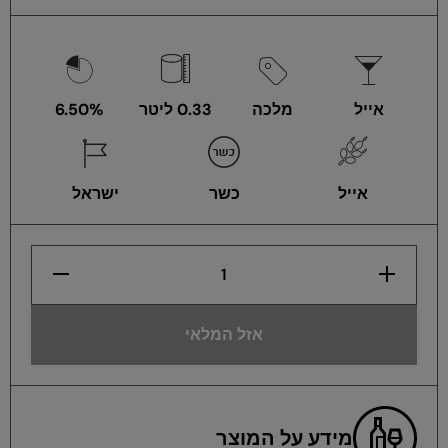
אייל
מלכה
0.33 ליטר
6.50%
אייל
כשר
ישראל
הגדלת
הפחתת
כמות
כמות
לבקבוק
לבקבוק
בירה
בירה
מלכה
מלכה
אזל המלאי
בהירה
בהירה
330
330
מ&quot;ל
מ&quot;ל
מידע על המוצר