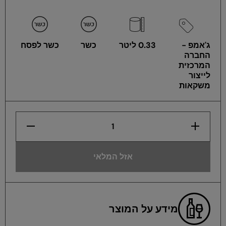
ג'אמפ -
0.33 ליטר
כשר
כשר לפסח
החברה
המרכזית
לייצור
משקאות
הגדלת
הפחתת
כמות
כמות
לארגז
לארגז
אשכוליות
אשכוליות
ג&#39;אמפ
ג&#39;אמפ
אזל המלאי
330
330
מ&quot;ל
מ&quot;ל
24
24
יחידות
יחידות
מידע על המוצר