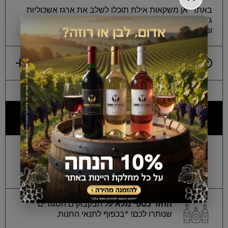
באתר יאן משקאות אילת תוכלו לשלב את ארגז אשכוליות
ג'אמפ 330 מ"ל 24 יחידות עם קרח, כוסות, נשנושים
ומשקאות נוספים לאירוח מסודר.
משלוחים והובלה
למה כולם מעדיפים אותנו?
אלכוהול מקורי ללא
חשש לזיופים
, מאושר על
ידי מכון התקנים הישראלי!
החזר כספי מלא
על הבקבוקים הסגורים
שנותרו לכם! *בכפוף לתנאי החנות.