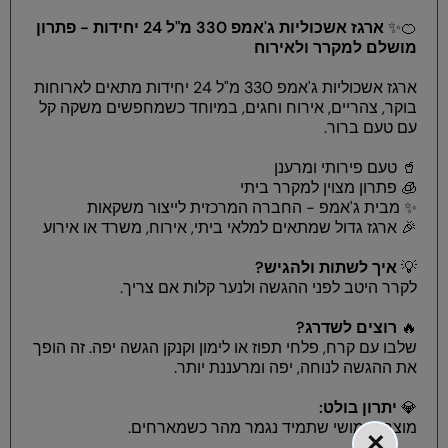
🍊✨
ארגז אשכוליות ג'אמפ 330 מ"ל 24 יחידות - פתרון
מושלם למקרר ולאירוח
ארגז אשכוליות ג'אמפ 330 מ"ל 24 יחידות מתאים לארוחות
בוקר, צהריים, אירוח וחגים, במיוחד כשמחפשים משקה קל
עם טעם ברור.
🥤 טעם פירותי ומרענן
🧊 פתרון מצוין למקרר ביתי
✨ מבית ג'אמפ - החברה המרכזית לייצור משקאות
🎉 ארגז גדול שמתאים למלאי ביתי, אירוח, משרד או אירוע
💡
איך לשתות ולהגיש?
לקרר היטב לפני ההגשה ולנער קלות אם צריך.
🔥
רוצים לשדרג?
שלבו עם קרח, פלחי תפוז או לימון וקנקן הגשה יפה. זה הופך
את ההגשה לנוחה, יפה ומרעננת יותר.
💎
יתרון בולט:
מוצר שימושי שתמיד נגמר מהר כשמארחים.
×