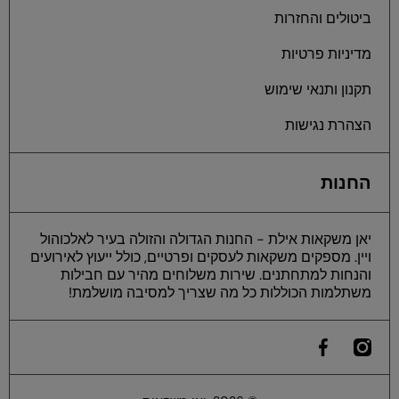
ביטולים והחזרות
מדיניות פרטיות
תקנון ותנאי שימוש
הצהרת נגישות
החנות
יאן משקאות אילת - החנות הגדולה והזולה בעיר לאלכוהול
ויין. מספקים משקאות לעסקים ופרטיים, כולל ייעוץ לאירועים
והנחות למתחתנים. שירות משלוחים מהיר עם חבילות
משתלמות הכוללות כל מה שצריך למסיבה מושלמת!
he
instagramcom/yan
ilfacebookcom/yaneilat