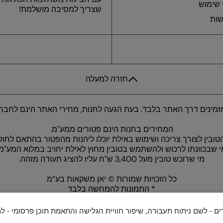
 שימוש
שצריך למסיבה מושלמת!
שות
חזרה למעלה
מינים דרך האתר בלבד. בעת הגעה לחנות, מחירי האתר הינם לחברי
המחירים בחנות הינם פטורים ממע"מ.
ובין לצורך צריכה ושימוש באילת יוכלו ליהנות מהפטור בהתאם לחוק
י שבכוונתו לרכוש ולהשתמש בטובין מחוץ לאילת יחויב במלוא המע"מ.
מי שרוכש טובין מעל 3,400 ש"ח עליו להציג תעודה מזהה.
כל הזכויות שמורות © יאן משקאות בע”מ
* התמונות להמחשה בלבד