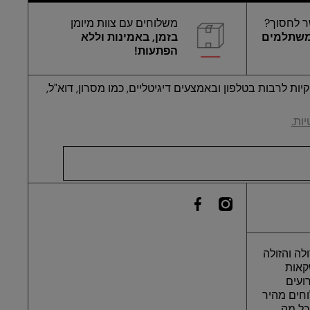
ר לחסוך?
משלוחים עם צוות מיומן
משתלמים
בזמן, באמינות וללא
הפתעות!
ות לרבות בטלפון ובאמצעים דיגיטליים, כמו מסרון, דוא"ל,
ות.
he-
instagramcom/yan_eilat/
ilfacebookcom/yaneilat/
לה והזולה
שקאות
רועים
חים מהיר
כל מה