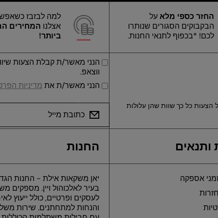
החזר כספי מלא
על
למה לבזבז כשאפש
הבקבוקים הסגורים שנותרו
אצלנו
המחירים ה
לכם! *בכפוף לתנאי החנות.
ביותר!
הנני מאשר/ת קבלת הצעות שיווקי
ווצאפ.
הנני מאשר/ת את
מדיניות הפרטי
 הצעות כל כך שוות שהן עלולות
כתובת מייל
 ותנאים
החנות
מני אספקה
יאן משקאות אילת - החנות הגדו
בעיר לאלכוהול ויין. מספקים מ
חזרות
לעסקים ופרטיים, כולל ייעוץ לאי
טיות
והנחות למתחתנים. שירות משלו
עם חבילות משתלמות הכוללות 